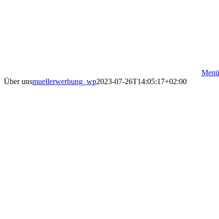
Zum
Inhalt
springen
Men
Über uns
muellerwerbung_wp
2023-07-26T14:05:17+02:00