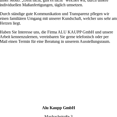
unser Motto: „Geht nicht, gibt es nicht“ welches wir, durch unsere
individuellen Maßanfertigungen, täglich umsetzen.
Durch ständige gute Kommunikation und Transparenz pflegen wir
einen familiären Umgang mit unserer Kundschaft, welcher uns sehr am
Herzen liegt.
Haben Sie Interesse uns, die Firma ALU KAUPP GmbH und unsere
Arbeit kennenzulernen, vereinbaren Sie gerne telefonisch oder per
Mail einen Termin für eine Beratung in unserem Ausstellungsraum.
Alu Kaupp GmbH
Maybachstraße 3