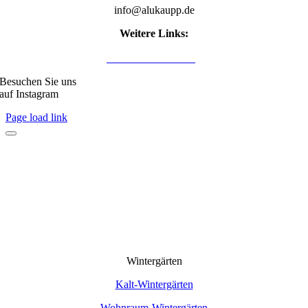
info@alukaupp.de
Weitere Links:
Impressum
Datenschutzerklärung
Besuchen Sie uns
auf Instagram
Page load link
Wintergärten
Kalt-Wintergärten
Wohnraum-Wintergärten